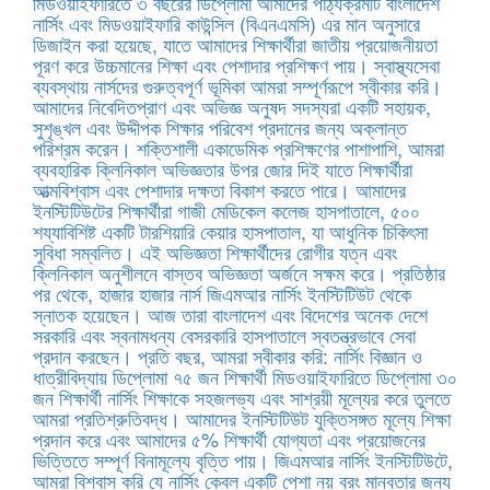
মিডওয়াইফারিতে ৩ বছরের ডিপ্লোমা আমাদের পাঠ্যক্রমটি বাংলাদেশ
নার্সিং এবং মিডওয়াইফারি কাউন্সিল (বিএনএমসি) এর মান অনুসারে
ডিজাইন করা হয়েছে, যাতে আমাদের শিক্ষার্থীরা জাতীয় প্রয়োজনীয়তা
পূরণ করে উচ্চমানের শিক্ষা এবং পেশাদার প্রশিক্ষণ পায়। স্বাস্থ্যসেবা
ব্যবস্থায় নার্সদের গুরুত্বপূর্ণ ভূমিকা আমরা সম্পূর্ণরূপে স্বীকার করি।
আমাদের নিবেদিতপ্রাণ এবং অভিজ্ঞ অনুষদ সদস্যরা একটি সহায়ক,
সুশৃঙ্খল এবং উদ্দীপক শিক্ষার পরিবেশ প্রদানের জন্য অক্লান্ত
পরিশ্রম করেন। শক্তিশালী একাডেমিক প্রশিক্ষণের পাশাপাশি, আমরা
ব্যবহারিক ক্লিনিকাল অভিজ্ঞতার উপর জোর দিই যাতে শিক্ষার্থীরা
আত্মবিশ্বাস এবং পেশাদার দক্ষতা বিকাশ করতে পারে। আমাদের
ইনস্টিটিউটের শিক্ষার্থীরা গাজী মেডিকেল কলেজ হাসপাতালে, ৫০০
শয্যাবিশিষ্ট একটি টারশিয়ারি কেয়ার হাসপাতাল, যা আধুনিক চিকিৎসা
সুবিধা সম্বলিত। এই অভিজ্ঞতা শিক্ষার্থীদের রোগীর যত্ন এবং
ক্লিনিকাল অনুশীলনে বাস্তব অভিজ্ঞতা অর্জনে সক্ষম করে। প্রতিষ্ঠার
পর থেকে, হাজার হাজার নার্স জিএমআর নার্সিং ইনস্টিটিউট থেকে
স্নাতক হয়েছেন। আজ তারা বাংলাদেশ এবং বিদেশের অনেক দেশে
সরকারি এবং স্বনামধন্য বেসরকারি হাসপাতালে স্বতন্ত্রভাবে সেবা
প্রদান করছেন। প্রতি বছর, আমরা স্বীকার করি: নার্সিং বিজ্ঞান ও
ধাত্রীবিদ্যায় ডিপ্লোমা ৭৫ জন শিক্ষার্থী মিডওয়াইফারিতে ডিপ্লোমা ৩০
জন শিক্ষার্থী নার্সিং শিক্ষাকে সহজলভ্য এবং সাশ্রয়ী মূল্যের করে তুলতে
আমরা প্রতিশ্রুতিবদ্ধ। আমাদের ইনস্টিটিউট যুক্তিসঙ্গত মূল্যে শিক্ষা
প্রদান করে এবং আমাদের ৫% শিক্ষার্থী যোগ্যতা এবং প্রয়োজনের
ভিত্তিতে সম্পূর্ণ বিনামূল্যে বৃত্তি পায়। জিএমআর নার্সিং ইনস্টিটিউটে,
আমরা বিশ্বাস করি যে নার্সিং কেবল একটি পেশা নয় বরং মানবতার জন্য