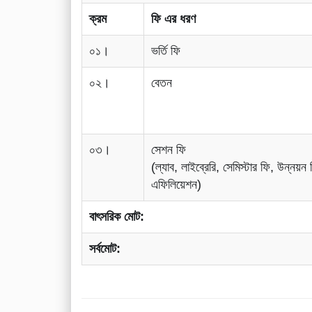
ক্রম
ফি এর ধরণ
০১।
ভর্তি ফি
০২।
বেতন
০৩।
সেশন ফি
(ল্যাব, লাইব্রেরি, সেমিস্টার ফি, উন্নয়ন 
এফিলিয়েশন)
বাৎসরিক মোট:
সর্বমোট: