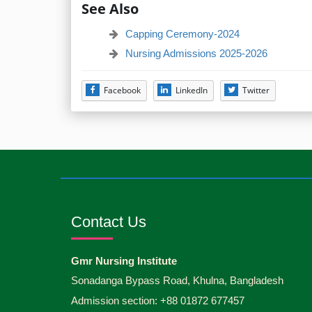
See Also
Capping Ceremony-2024
Nursing Admissions 2025-2026
Facebook
LinkedIn
Twitter
Contact Us
Gmr Nursing Institute
Sonadanga Bypass Road, Khulna, Bangladesh
Admission section: +88 01872 677457