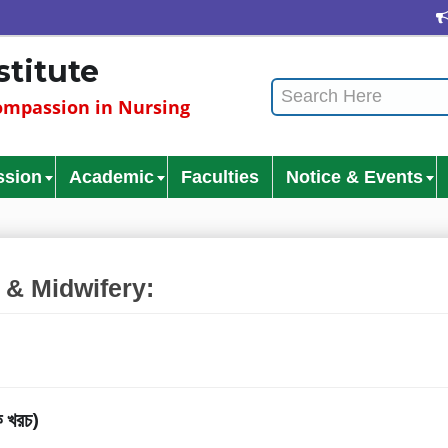
Cu
stitute
mpassion in Nursing
ssion
Academic
Faculties
Notice & Events
 & Midwifery:
ক খরচ)